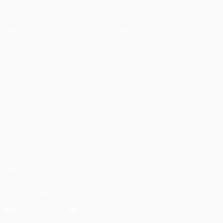
Spiele
Teams
UEFA.tv
News
Auslosungen
Geschichte
Gaming
Über
Stat.
Shop (Klubs)
AUCH
BESUCHEN
UEFA.com
UEFA-Stiftung
für Kinder
SPRACHE &AUML;NDERN
Deutsch
English
Français
Deutsch
Русский
Español
Italiano
Português
العربية
UNS FOLGEN AUF
Die offizielle App herunterladen