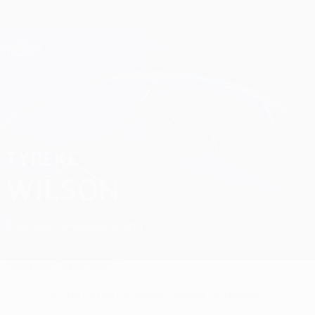
Direkt
zum
Hauptinhalt
Champions League Offiziell
Erhalten
Live-Ergebnisse &amp; Fantasy
UEFA Champions League
Tyreke Wilson Statistiken
TYREKE
WILSON
Shelbourne
Republik Irland
Vergleichen
Überblick
Statistiken
Keine Daten für diesen Spieler vorhanden