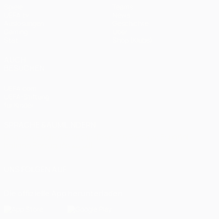
Spiele
Teams
UEFA.tv
News
Auslosungen
Geschichte
Gaming
Über
Stat.
Shop (Klubs)
AUCH
BESUCHEN
UEFA.com
UEFA-Stiftung
für Kinder
SPRACHE &AUML;NDERN
Deutsch
English
Français
Deutsch
Русский
Español
Italiano
Português
العربية
UNS FOLGEN AUF
Die offizielle App herunterladen