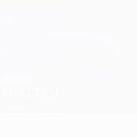
Direkt
zum
Hauptinhalt
Champions League Offiziell
Erhalten
Live-Ergebnisse &amp; Fantasy
UEFA Champions League
Davide Frattesi
DAVIDE
FRATTESI
Inter
Italien
Überblick
Statistiken
News