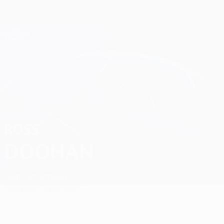
Direkt
zum
Hauptinhalt
Champions League Offiziell
Erhalten
Live-Ergebnisse &amp; Fantasy
UEFA Champions League
Ross Doohan
ROSS
DOOHAN
Celtic
Schottland
Überblick
Statistiken