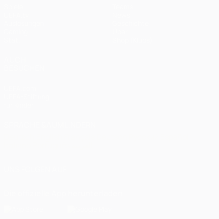
Spiele
Teams
UEFA.tv
News
Auslosungen
Geschichte
Gaming
Über
Stat.
Shop (Klubs)
AUCH
BESUCHEN
UEFA.com
UEFA-Stiftung
für Kinder
SPRACHE &AUML;NDERN
Deutsch
English
Français
Deutsch
Русский
Español
Italiano
Português
العربية
UNS FOLGEN AUF
Die offizielle App herunterladen