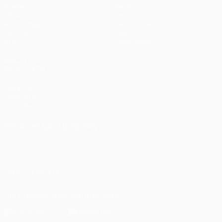
Spiele
Teams
UEFA.tv
News
Auslosungen
Geschichte
Gaming
Über
Stat.
Shop (Klubs)
AUCH
BESUCHEN
UEFA.com
UEFA-Stiftung
für Kinder
SPRACHE &AUML;NDERN
Deutsch
English
Français
Deutsch
Русский
Español
Italiano
Português
العربية
UNS FOLGEN AUF
Die offizielle App herunterladen