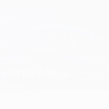
Direkt
zum
Hauptinhalt
Champions League Offiziell
Erhalten
Live-Ergebnisse &amp; Fantasy
UEFA Champions League
Artur Abreu
ARTUR ABREU
Differdange
Überblick
Statistiken