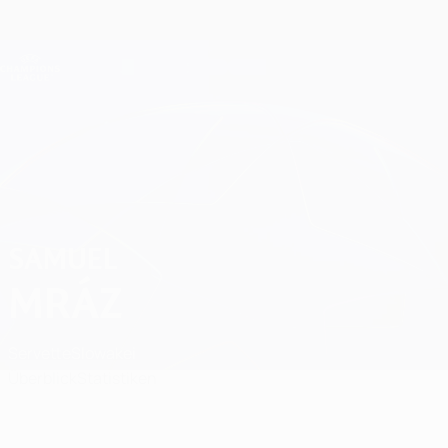
Direkt
zum
Hauptinhalt
Champions League Offiziell
Erhalten
Live-Ergebnisse &amp; Fantasy
UEFA Champions League
Samuel Mráz
SAMUEL
MRÁZ
Servette
Slowakei
Überblick
Statistiken