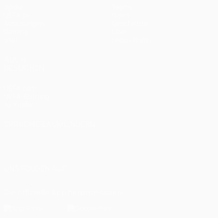
Spiele
Teams
UEFA.tv
News
Auslosungen
Geschichte
Gaming
Über
Stat.
Shop (Klubs)
AUCH
BESUCHEN
UEFA.com
UEFA-Stiftung
für Kinder
SPRACHE &AUML;NDERN
Deutsch
English
Français
Deutsch
Русский
Español
Italiano
Português
العربية
UNS FOLGEN AUF
Die offizielle App herunterladen