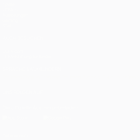
Spiele
UEFA.tv
Auslosungen
Gaming
Stat.
AUCH BESUCHEN
UEFA.com
UEFA-Stiftung für Kinder
SPRACHE &AUML;NDERN
Deutsch
English
Français
Deutsch
Русский
Español
Italiano
UNS FOLGEN AUF
Die offizielle App herunterladen
Datenschutz