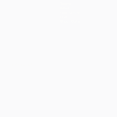
Teams
News
Geschichte
Über
Shop (Klubs)
Português
العربية