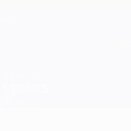
Direkt
zum
Hauptinhalt
Champions League Offiziell
Live-Ergebnisse &amp; Fantasy
UEFA Champions League
John Stones
JOHN
STONES
Inter
England
Überblick
Statistiken