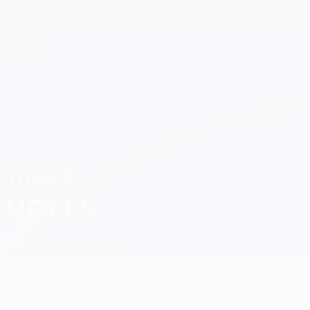
Direkt
zum
Hauptinhalt
Champions League Offiziell
Live-Ergebnisse &amp; Fantasy
UEFA Champions League
Tomáš Holeš
TOMÁŠ
HOLEŠ
Slavia Praha
Tschechien
Überblick
Statistiken