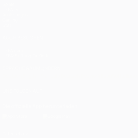
Spiele
UEFA.tv
Auslosungen
Gaming
Stat.
AUCH BESUCHEN
UEFA.com
UEFA-Stiftung für Kinder
SPRACHE &AUML;NDERN
Deutsch
English
Français
Deutsch
Русский
Español
Italiano
UNS FOLGEN AUF
Die offizielle App herunterladen
Datenschutz