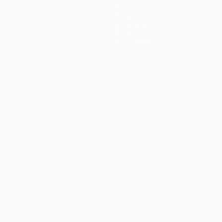
Teams
News
Geschichte
Über
Shop (Klubs)
Português
العربية