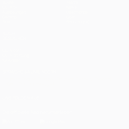
Spiele
Teams
UEFA.tv
News
Auslosungen
Geschichte
Gaming
Über
Stat.
Shop (Klubs)
AUCH
BESUCHEN
UEFA.com
UEFA-Stiftung
für Kinder
SPRACHE &AUML;NDERN
Deutsch
English
Français
Deutsch
Русский
Español
Italiano
Português
العربية
UNS FOLGEN AUF
Die offizielle App herunterladen