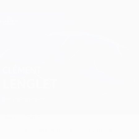
Direkt
zum
Hauptinhalt
Champions League Offiziell
Erhalten
Live-Ergebnisse &amp; Fantasy
UEFA Champions League
Clément Lenglet Statistiken
CLÉMENT
LENGLET
Benfica
Frankreich
Vergleichen
Überblick
Statistiken
Keine Daten für diesen Spieler vorhanden