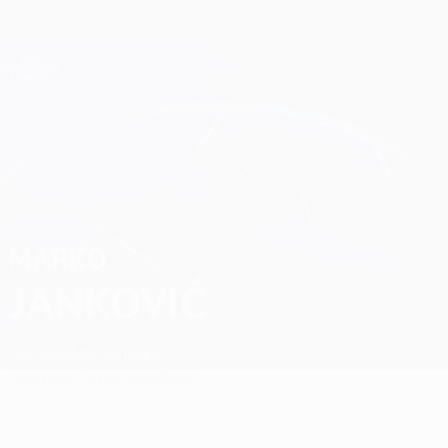
Direkt
zum
Hauptinhalt
Champions League Offiziell
Erhalten
Live-Ergebnisse &amp; Fantasy
UEFA Champions League
Marko Janković
MARKO
JANKOVIĆ
Qarabağ
Montenegro
Überblick
Statistiken
News