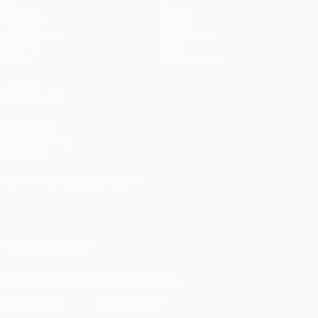
Spiele
Teams
UEFA.tv
News
Auslosungen
Geschichte
Gaming
Über
Stat.
Shop (Klubs)
AUCH
BESUCHEN
UEFA.com
UEFA-Stiftung
für Kinder
SPRACHE &AUML;NDERN
Deutsch
English
Français
Deutsch
Русский
Español
Italiano
Português
العربية
UNS FOLGEN AUF
Die offizielle App herunterladen