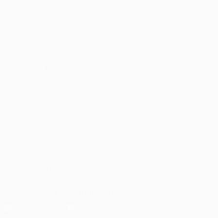
Spiele
Teams
UEFA.tv
News
Auslosungen
Geschichte
Gaming
Über
Stat.
Shop (Klubs)
AUCH
BESUCHEN
UEFA.com
UEFA-Stiftung
für Kinder
SPRACHE &AUML;NDERN
Deutsch
English
Français
Deutsch
Русский
Español
Italiano
Português
العربية
UNS FOLGEN AUF
Die offizielle App herunterladen