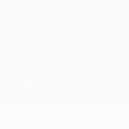
Direkt
zum
Hauptinhalt
Champions League Offiziell
Erhalten
Live-Ergebnisse &amp; Fantasy
UEFA Champions League
Leon Goretzka
LEON
GORETZKA
Bayern München
Deutschland
Überblick
Statistiken
News