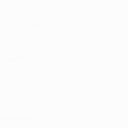
Absolvierte Spiele
1
Tore
0,25 im Schnitt pro Spiel
0
Vorlagen
0
Rote Karten
Angriff
Verteilung