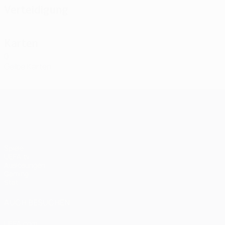
Verteidigung
Karten
0
Gelbe Karten
UEFA Champions League
Spiele
UEFA.tv
Auslosungen
Gaming
Stat.
AUCH BESUCHEN
UEFA.com