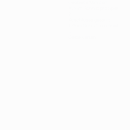
Gespielte Minuten
81,5 im Schnitt pro Spiel
7
Abschlüsse gesamt
1,75 im Schnitt pro Spiel
0
Gelbe Karten