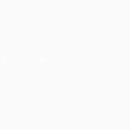
UEFA-Stiftung für Kinder
SPRACHE &AUML;NDERN
Deutsch
English
Français
Deutsch
Русский
Español
Italiano
UNS FOLGEN AUF
Die offizielle App herunterladen
Datenschutz
Nutzungsbedingungen
Cookie-Politik
Datenschutzeinstellungen
© 1998-2026 UEFA. Alle Rechte vorbehalten