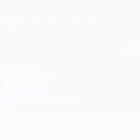
Direkt
zum
Hauptinhalt
Champions League Offiziell
Live-Ergebnisse &amp; Fantasy
UEFA Champions League
Graham Burke Statistiken 2026/27
GRAHAM
BURKE
Shamrock Rovers
Republik Irland
Vergleichen
Überblick
Statistiken
Spiele
Wichtige Statistiken
4