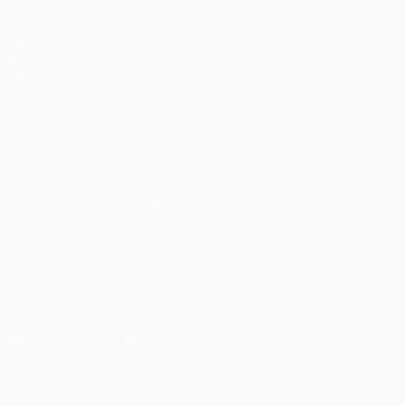
Spiele
UEFA.tv
Auslosungen
Gaming
Stat.
AUCH BESUCHEN
UEFA.com
UEFA-Stiftung für Kinder
SPRACHE &AUML;NDERN
Deutsch
English
Français
Deutsch
Русский
Español
Italiano
UNS FOLGEN AUF
Die offizielle App herunterladen
Datenschutz