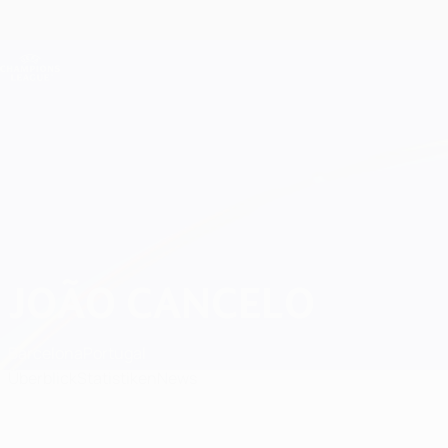
Direkt
zum
Hauptinhalt
Champions League Offiziell
Live-Ergebnisse &amp; Fantasy
UEFA Champions League
João Cancelo
JOÃO CANCELO
Barcelona
Portugal
Überblick
Statistiken
News