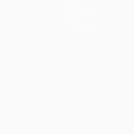
Teams
News
Geschichte
Über
Shop (Klubs)
Português
العربية