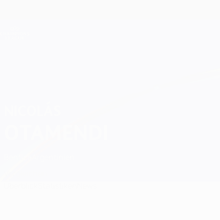
Direkt
zum
Hauptinhalt
Champions League Offiziell
Live-Ergebnisse &amp; Fantasy
UEFA Champions League
Nicolás Otamendi Statistiken
NICOLÁS
OTAMENDI
Benfica
Argentinien
Vergleichen
Überblick
Statistiken
News