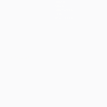
Teams
News
Geschichte
Über
Shop (Klubs)
Português
العربية