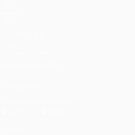
Spiele
UEFA.tv
Auslosungen
Gaming
Stat.
AUCH BESUCHEN
UEFA.com
UEFA-Stiftung für Kinder
SPRACHE &AUML;NDERN
Deutsch
English
Français
Deutsch
Русский
Español
Italiano
UNS FOLGEN AUF
Die offizielle App herunterladen
Datenschutz