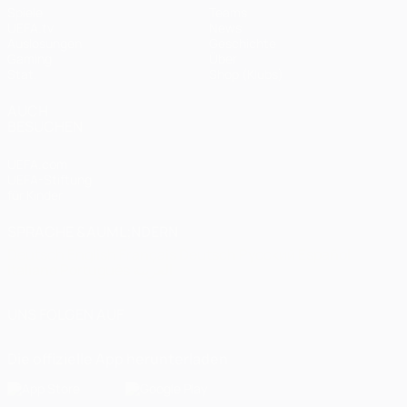
Spiele
Teams
UEFA.tv
News
Auslosungen
Geschichte
Gaming
Über
Stat.
Shop (Klubs)
AUCH
BESUCHEN
UEFA.com
UEFA-Stiftung
für Kinder
SPRACHE &AUML;NDERN
Deutsch
English
Français
Deutsch
Русский
Español
Italiano
Português
العربية
UNS FOLGEN AUF
Die offizielle App herunterladen