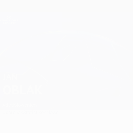
Direkt
zum
Hauptinhalt
Champions League Offiziell
Erhalten
Live-Ergebnisse &amp; Fantasy
UEFA Champions League
Jan Oblak
JAN
OBLAK
Atleti
Slowenien
Überblick
Statistiken
News