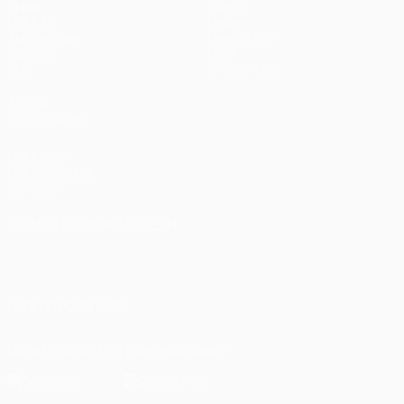
Spiele
Teams
UEFA.tv
News
Auslosungen
Geschichte
Gaming
Über
Stat.
Shop (Klubs)
AUCH
BESUCHEN
UEFA.com
UEFA-Stiftung
für Kinder
SPRACHE &AUML;NDERN
Deutsch
English
Français
Deutsch
Русский
Español
Italiano
Português
العربية
UNS FOLGEN AUF
Die offizielle App herunterladen