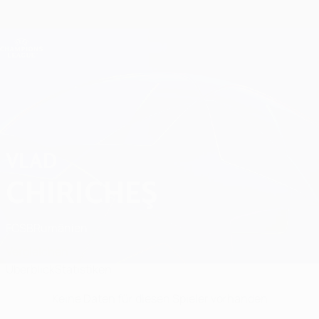
Direkt
zum
Hauptinhalt
Champions League Offiziell
Erhalten
Live-Ergebnisse &amp; Fantasy
UEFA Champions League
Vlad Chiricheş Statistiken
VLAD
CHIRICHEŞ
FCSB
Rumänien
Vergleichen
Überblick
Statistiken
Keine Daten für diesen Spieler vorhanden