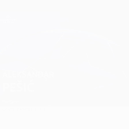
Direkt
zum
Hauptinhalt
Champions League Offiziell
Erhalten
Live-Ergebnisse &amp; Fantasy
UEFA Champions League
Aleksandar Pešić
ALEKSANDAR
PEŠIĆ
Serbien
Überblick
Statistiken