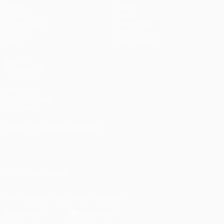
Spiele
Teams
UEFA.tv
News
Auslosungen
Geschichte
Gaming
Über
Stat.
Shop (Klubs)
AUCH
BESUCHEN
UEFA.com
UEFA-Stiftung
für Kinder
SPRACHE &AUML;NDERN
Deutsch
English
Français
Deutsch
Русский
Español
Italiano
Português
العربية
UNS FOLGEN AUF
Die offizielle App herunterladen