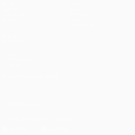
Spiele
Teams
UEFA.tv
News
Auslosungen
Geschichte
Gaming
Über
Stat.
Shop (Klubs)
AUCH
BESUCHEN
UEFA.com
UEFA-Stiftung
für Kinder
SPRACHE &AUML;NDERN
Deutsch
English
Français
Deutsch
Русский
Español
Italiano
Português
العربية
UNS FOLGEN AUF
Die offizielle App herunterladen