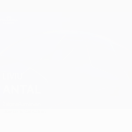
Direkt
zum
Hauptinhalt
Champions League Offiziell
Erhalten
Live-Ergebnisse &amp; Fantasy
UEFA Champions League
Liviu Antal
LIVIU
ANTAL
Žalgiris
Rumänien
Überblick
Statistiken