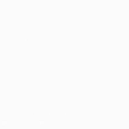
Spiele
Teams
UEFA.tv
News
Auslosungen
Geschichte
Gaming
Über
Stat.
Shop (Klubs)
AUCH
BESUCHEN
UEFA.com
UEFA-Stiftung
für Kinder
SPRACHE &AUML;NDERN
Deutsch
English
Français
Deutsch
Русский
Español
Italiano
Português
العربية
UNS FOLGEN AUF
Die offizielle App herunterladen