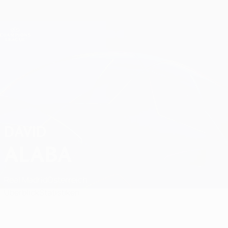
Direkt
zum
Hauptinhalt
Champions League Offiziell
Erhalten
Live-Ergebnisse &amp; Fantasy
UEFA Champions League
David Alaba
DAVID
ALABA
Real Madrid
Österreich
Überblick
Statistiken