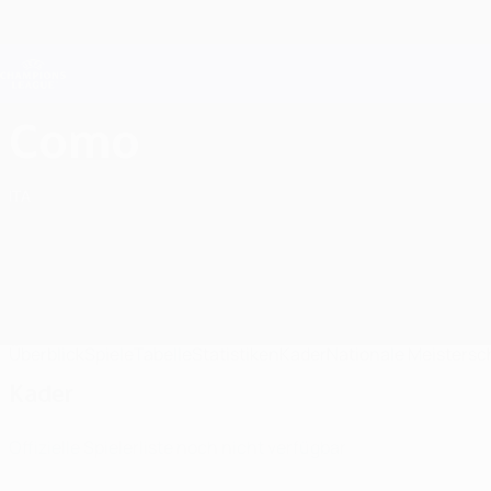
Direkt
zum
Hauptinhalt
Champions League Offiziell
Live-Ergebnisse &amp; Fantasy
UEFA Champions League
Como 1907 Kader UEFA Champions League 2026/27
Como
ITA
Überblick
Spiele
Tabelle
Statistiken
Kader
Nationale Meistersc
Kader
Offizielle Spielerliste noch nicht verfügbar