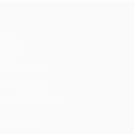
UEFA Champions League
Spiele
UEFA.tv
Auslosungen
Gaming
Stat.
AUCH BESUCHEN
UEFA.com
UEFA-Stiftung für Kinder
SPRACHE &AUML;NDERN
Deutsch
English
Français
Deutsch
Русский
Español
Italiano
UNS FOLGEN AUF