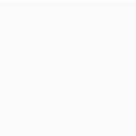
Teams
News
Geschichte
Über
Shop (Klubs)
Português
العربية