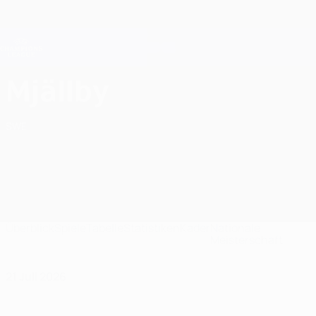
Direkt
zum
Hauptinhalt
Champions League Offiziell
Erhalten
Live-Ergebnisse &amp; Fantasy
UEFA Champions League
Mjällby AIF Spiele UEFA Champions League 2026/27
Mjällby
SWE
Überblick
Spiele
Tabelle
Statistiken
Kader
Nationale
Meisterschaft
21 Juli 2026