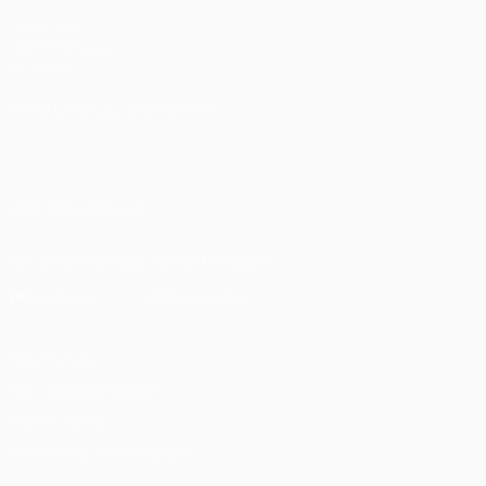
UEFA.com
UEFA-Stiftung
für Kinder
SPRACHE &AUML;NDERN
Deutsch
English
Français
Deutsch
Русский
Español
Italiano
Português
العربية
UNS FOLGEN AUF
Die offizielle App herunterladen
Datenschutz
Nutzungsbedingungen
Cookie-Politik
Datenschutzeinstellungen