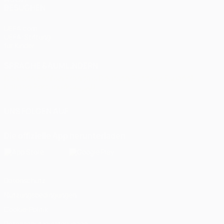
BESUCHEN
UEFA.com
UEFA-Stiftung
für Kinder
SPRACHE &AUML;NDERN
Deutsch
English
Français
Deutsch
Русский
Español
Italiano
Português
العربية
UNS FOLGEN AUF
Die offizielle App herunterladen
Datenschutz
Nutzungsbedingungen
Cookie-Politik
Datenschutzeinstellungen