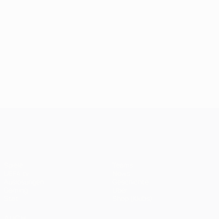
UEFA Champions League
Spiele
Teams
UEFA.tv
News
Auslosungen
Geschichte
Gaming
Über
Stat.
Shop (Klubs)
AUCH