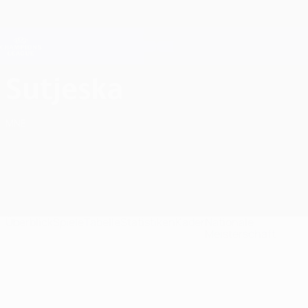
Direkt
zum
Hauptinhalt
Champions League Offiziell
Erhalten
Live-Ergebnisse &amp; Fantasy
UEFA Champions League
FK Sutjeska-Nikšić Ligatabelle UEFA Champions League 2026/27
Sutjeska
MNE
Überblick
Spiele
Tabelle
Statistiken
Kader
Nationale
Meisterschaft