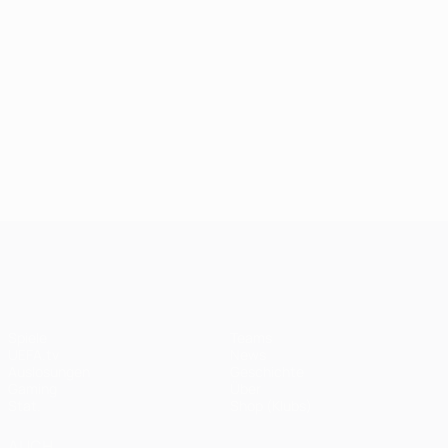
UEFA Champions League
Spiele
Teams
UEFA.tv
News
Auslosungen
Geschichte
Gaming
Über
Stat.
Shop (Klubs)
AUCH