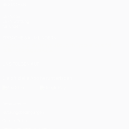
BESUCHEN
UEFA.com
UEFA-Stiftung
für Kinder
SPRACHE &AUML;NDERN
Deutsch
English
Français
Deutsch
Русский
Español
Italiano
Português
العربية
UNS FOLGEN AUF
Die offizielle App herunterladen
Datenschutz
Nutzungsbedingungen
Cookie-Politik
Datenschutzeinstellungen