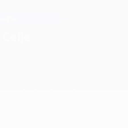
Direkt
zum
Hauptinhalt
Champions League Offiziell
Erhalten
Live-Ergebnisse &amp; Fantasy
UEFA Champions League
NK Celje Ligatabelle UEFA Champions League 2026/27
Celje
SVN
Überblick
Spiele
Tabelle
Statistiken
Kader
Nationale
Meisterschaft