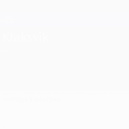
Direkt
zum
Hauptinhalt
Champions League Offiziell
Live-Ergebnisse &amp; Fantasy
UEFA Champions League
KÍ Klaksvík Statistiken UEFA Champions League 2026/27
Klaksvík
FRO
Überblick
Spiele
Tabelle
Statistiken
Kader
Nationale Meistersc
Wichtige Statistiken
4