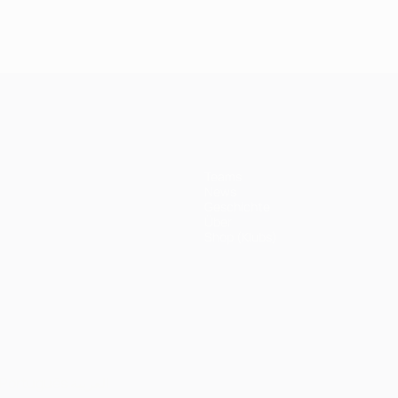
Teams
News
Geschichte
Über
Shop (Klubs)
Português
العربية