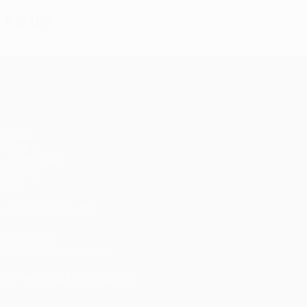
Karten
UEFA Champions League
Spiele
UEFA.tv
Auslosungen
Gaming
Stat.
AUCH BESUCHEN
UEFA.com
UEFA-Stiftung für Kinder
SPRACHE &AUML;NDERN
Deutsch
English
Français
Deutsch
Русский
Español
Italiano