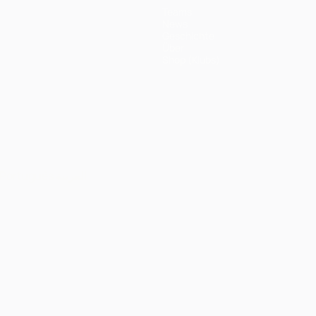
Teams
News
Geschichte
Über
Shop (Klubs)
Português
العربية