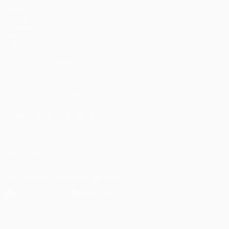
Spiele
UEFA.tv
Auslosungen
Gaming
Stat.
AUCH BESUCHEN
UEFA.com
UEFA-Stiftung für Kinder
SPRACHE &AUML;NDERN
Deutsch
English
Français
Deutsch
Русский
Español
Italiano
UNS FOLGEN AUF
Die offizielle App herunterladen
Datenschutz