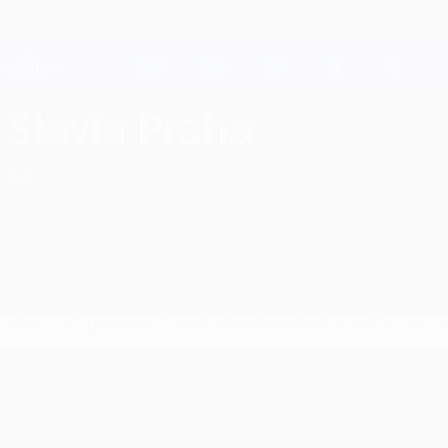
Direkt
zum
Hauptinhalt
Champions League Offiziell
Live-Ergebnisse &amp; Fantasy
UEFA Champions League
SK Slavia Praha UEFA Champions League 2026/27
Slavia Praha
CZE
Überblick
Spiele
Tabelle
Statistiken
Kader
Nationale Meistersc
UEFA Champions League