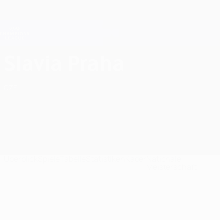
Direkt
zum
Hauptinhalt
Champions League Offiziell
Erhalten
Live-Ergebnisse &amp; Fantasy
UEFA Champions League
SK Slavia Praha Ligatabelle UEFA Champions League 2026/27
Slavia Praha
CZE
Überblick
Spiele
Tabelle
Statistiken
Kader
Nationale
Meisterschaft