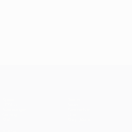
UEFA Champions League
Spiele
Teams
UEFA.tv
News
Auslosungen
Geschichte
Gaming
Über
Stat.
Shop (Klubs)
AUCH