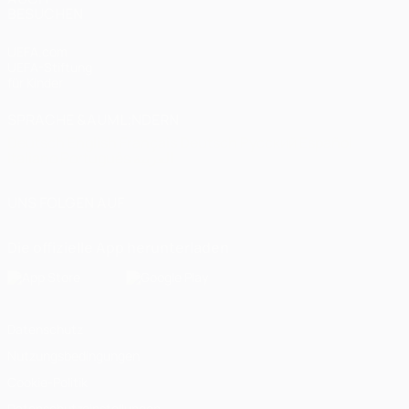
BESUCHEN
UEFA.com
UEFA-Stiftung
für Kinder
SPRACHE &AUML;NDERN
Deutsch
English
Français
Deutsch
Русский
Español
Italiano
Português
العربية
UNS FOLGEN AUF
Die offizielle App herunterladen
Datenschutz
Nutzungsbedingungen
Cookie-Politik
Datenschutzeinstellungen