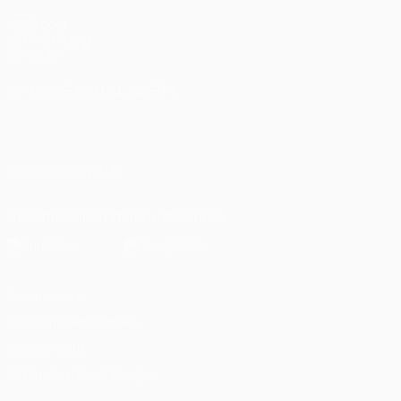
UEFA.com
UEFA-Stiftung
für Kinder
SPRACHE &AUML;NDERN
Deutsch
English
Français
Deutsch
Русский
Español
Italiano
Português
العربية
UNS FOLGEN AUF
Die offizielle App herunterladen
Datenschutz
Nutzungsbedingungen
Cookie-Politik
Datenschutzeinstellungen