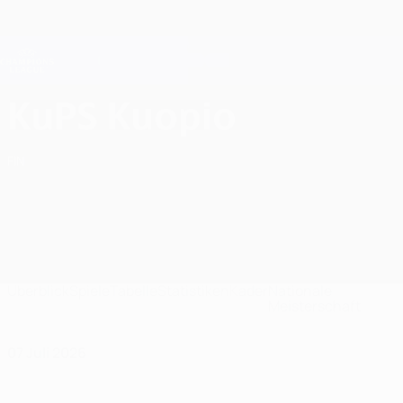
Direkt
zum
Hauptinhalt
Champions League Offiziell
Erhalten
Live-Ergebnisse &amp; Fantasy
UEFA Champions League
KuPS Kuopio Spiele UEFA Champions League 2026/27
KuPS Kuopio
FIN
Überblick
Spiele
Tabelle
Statistiken
Kader
Nationale
Meisterschaft
07 Juli 2026