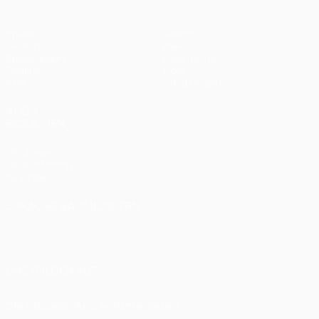
Spiele
Teams
UEFA.tv
News
Auslosungen
Geschichte
Gaming
Über
Stat.
Shop (Klubs)
AUCH
BESUCHEN
UEFA.com
UEFA-Stiftung
für Kinder
SPRACHE &AUML;NDERN
Deutsch
English
Français
Deutsch
Русский
Español
Italiano
Português
العربية
UNS FOLGEN AUF
Die offizielle App herunterladen