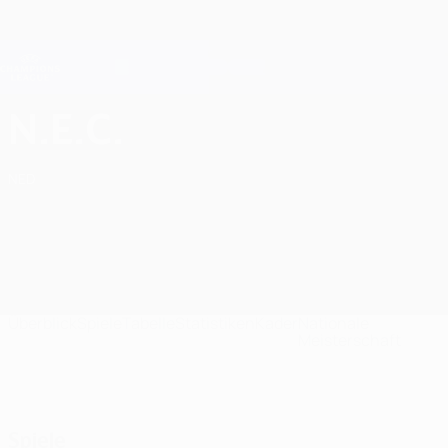
Direkt
zum
Hauptinhalt
Champions League Offiziell
Erhalten
Live-Ergebnisse &amp; Fantasy
UEFA Champions League
N.E.C. Nijmegen UEFA Champions League 2026/27
N.E.C.
NED
Überblick
Spiele
Tabelle
Statistiken
Kader
Nationale
Meisterschaft
Spiele