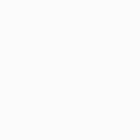
Alle
anzeigen
Wichtige Statistiken
0
0
Tore
Gegentore
1
0
Gelbe Karten
Rote Karten
Alle Statistiken
Kader
Bischoff
Chery
Crettaz
Emre
Fonville
Geneste
Hansen-
Verteidiger
Stürmer
Torhüter
Verteidiger
Torhüter
Mor
Aarøen
Stürmer
Mittelfeldspiele
UEFA Champions League