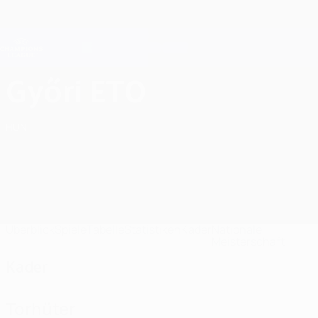
Direkt
zum
Hauptinhalt
Champions League Offiziell
Erhalten
Live-Ergebnisse &amp; Fantasy
UEFA Champions League
ETO FC Győr Kader UEFA Champions League 2026/27
Győri ETO
HUN
Überblick
Spiele
Tabelle
Statistiken
Kader
Nationale
Meisterschaft
Kader
Torhüter