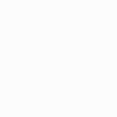
25
2
-
Stürmer
Alter
EM
T
Benbouali
7
ALG
26
-
-
Bumba
10
ROU
32
2
-
Njie
11
GAM
21
2
-
Szép
14
HUN
19
1
-
Garamszegi-Géczy *
49
HUN
18
-
-
Živković
76
AUT
20
1
-
Bánáti
90
HUN
21
2
-
Huszár
96
HUN
21
2
-
Trainer
Efraín Juárez
MEX