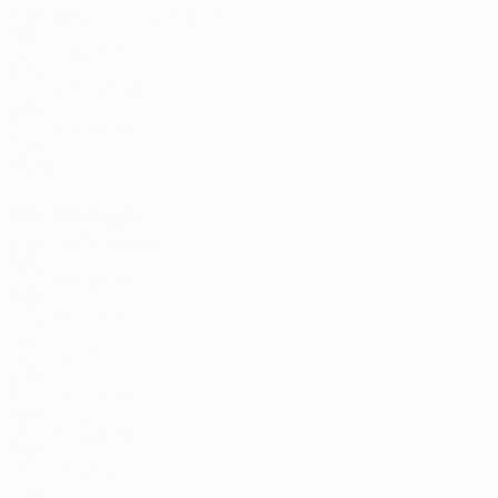
Alter
EM
GT
Hajczinger *
1
HUN
17
-
-
Megyeri
16
HUN
36
-
-
Brecska *
64
HUN
20
-
-
Petráš
99
SVK
27
2
3
Verteidiger
Alter
EM
T
Vlădoiu
2
ROU
27
2
-
Schön
17
HUN
25
2
-
Mass
18
GAM
19
-
-
Bíró
20
HUN
21
1
-
Csinger
21
HUN
23
2
-
Szarka *
22
HUN
18
-
-
Štefulj
23
CRO