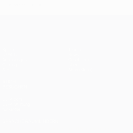
*
Spieler aus B-Liste
UEFA Champions League
Spiele
Teams
UEFA.tv
News
Auslosungen
Geschichte
Gaming
Über
Stat.
Shop (Klubs)
AUCH
BESUCHEN
UEFA.com
UEFA-Stiftung
für Kinder
SPRACHE &AUML;NDERN
Deutsch
English
Français
Deutsch
Русский
Español