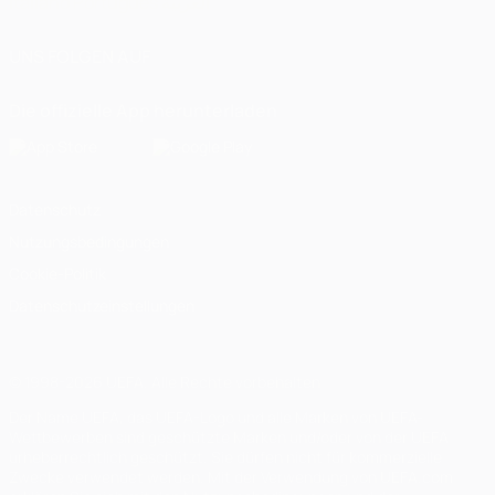
Italiano
Português
العربية
UNS FOLGEN AUF
Die offizielle App herunterladen
Datenschutz
Nutzungsbedingungen
Cookie-Politik
Datenschutzeinstellungen
© 1998-2026 UEFA. Alle Rechte vorbehalten
Der Name UEFA, das UEFA-Logo und alle Marken von UEFA-
Wettbewerben sind geschützte Marken und/oder von der UEFA
urheberrechtlich geschützt. Sie dürfen nicht für kommerzielle
Zwecke verwendet werden. Mit der Verwendung von UEFA.com