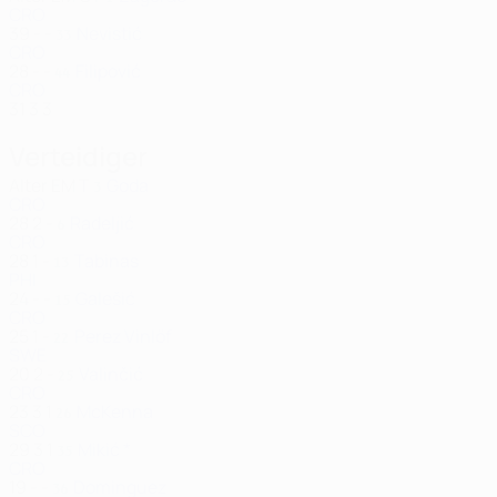
CRO
39
-
-
Nevistić
33
CRO
28
-
-
Filipović
44
CRO
31
3
3
Verteidiger
Alter
EM
T
Goda
3
CRO
28
2
-
Radeljić
6
CRO
28
1
-
Tabinas
13
PHI
24
-
-
Galešić
15
CRO
25
1
-
Perez Vinlöf
22
SWE
20
2
-
Valinčić
25
CRO
23
3
1
McKenna
26
SCO
29
3
1
Mikić *
35
CRO
19
-
-
Dominguez
36