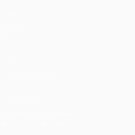
Spiele
UEFA.tv
Auslosungen
Gaming
Stat.
AUCH BESUCHEN
UEFA.com
UEFA-Stiftung für Kinder
SPRACHE &AUML;NDERN
Deutsch
English
Français
Deutsch
Русский
Español
Italiano
UNS FOLGEN AUF
Die offizielle App herunterladen