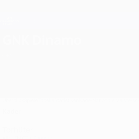
Direkt
zum
Hauptinhalt
Champions League Offiziell
Live-Ergebnisse &amp; Fantasy
UEFA Champions League
GNK Dinamo Kader UEFA Champions League 2026/27
GNK Dinamo
CRO
Überblick
Spiele
Tabelle
Statistiken
Kader
Nationale Meistersc
Kader
Torhüter
Alter
EM
GT
Zagorac
1