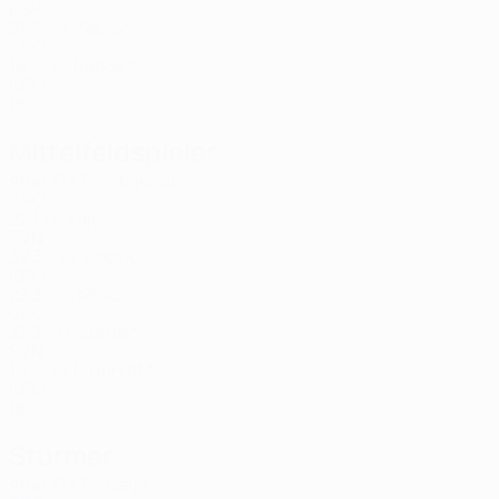
ESP
21
3
-
Zebić *
42
CRO
19
-
-
Radoš *
46
CRO
18
-
-
Mittelfeldspieler
Alter
EM
T
Stojković
7
CRO
22
1
1
Zajc
8
SVN
32
3
2
Vidović
10
CRO
22
3
-
Mišić
27
CRO
32
3
-
Šunta *
41
SVN
19
-
-
P. Horvat *
47
CRO
18
-
-
Stürmer
Alter
EM
T
Beljo
9