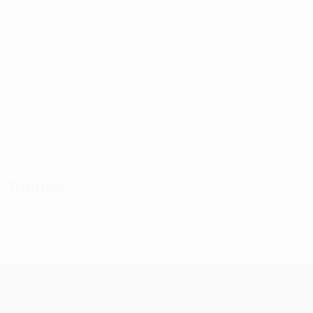
CRO
24
3
1
Hoxha
11
ALB
27
3
-
Prevljak
14
BIH
31
1
-
Lisica
21
CRO
23
3
1
Topić
30
CRO
22
3
-
Kačavenda
80
CRO
23
3
2
Oršić
99
CRO
33
3
-
Trainer
Mario Kovačević
CRO
*
Spieler aus B-Liste
UEFA Champions League