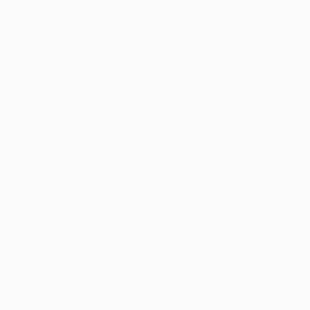
Teams
News
Geschichte
Über
Shop (Klubs)
Português
العربية