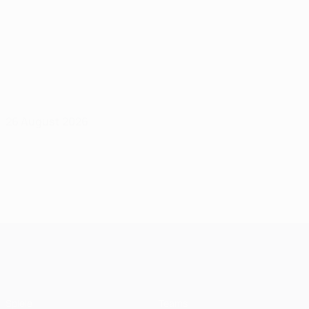
26 August 2026
UEFA Champions League
Spiele
Teams