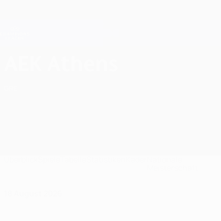
Direkt
zum
Hauptinhalt
Champions League Offiziell
Erhalten
Live-Ergebnisse &amp; Fantasy
UEFA Champions League
AEK Athens FC Spiele UEFA Champions League 2026/27
AEK Athens
GRE
Überblick
Spiele
Tabelle
Statistiken
Kader
Nationale
Meisterschaft
18 August 2026