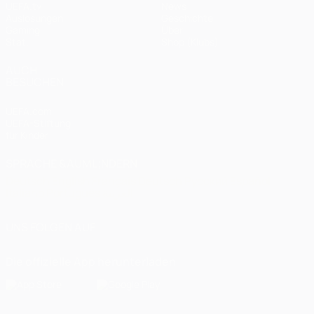
UEFA.tv
News
Auslosungen
Geschichte
Gaming
Über
Stat.
Shop (Klubs)
AUCH
BESUCHEN
UEFA.com
UEFA-Stiftung
für Kinder
SPRACHE &AUML;NDERN
Deutsch
English
Français
Deutsch
Русский
Español
Italiano
Português
العربية
UNS FOLGEN AUF
Die offizielle App herunterladen