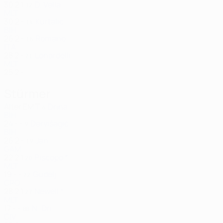
30
2
1
D. Vella
12
MLT
30
2
-
Kurtalic
14
BIH
26
2
-
Romano
16
ITA
28
2
-
Lonardelli
21
MLT
25
2
-
Stürmer
Alter
EM
T
Drina
6
BIH
24
-
-
Dervišagić
9
BIH
26
2
-
Jan
19
GAM
22
2
1
Piscopo *
20
MLT
19
-
-
Gudelj
22
CRO
28
2
1
Newell *
27
MLT
17
-
-
N`Dri
88
CIV