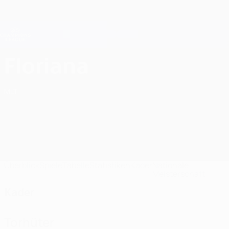
Direkt
zum
Hauptinhalt
Champions League Offiziell
Erhalten
Live-Ergebnisse &amp; Fantasy
UEFA Champions League
Floriana FC Kader UEFA Champions League 2026/27
Floriana
MLT
Überblick
Spiele
Tabelle
Statistiken
Kader
Nationale
Meisterschaft
Kader
Torhüter