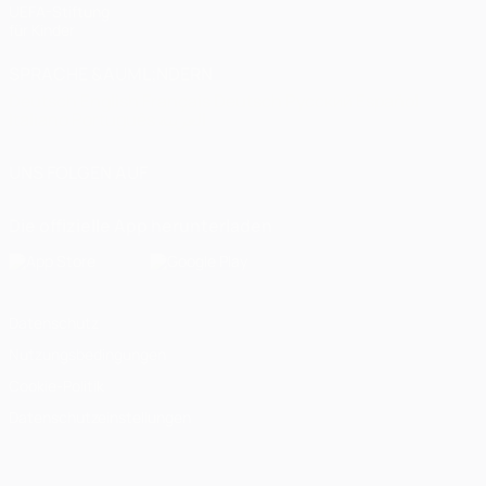
UEFA-Stiftung
für Kinder
SPRACHE &AUML;NDERN
Deutsch
English
Français
Deutsch
Русский
Español
Italiano
Português
العربية
UNS FOLGEN AUF
Die offizielle App herunterladen
Datenschutz
Nutzungsbedingungen
Cookie-Politik
Datenschutzeinstellungen