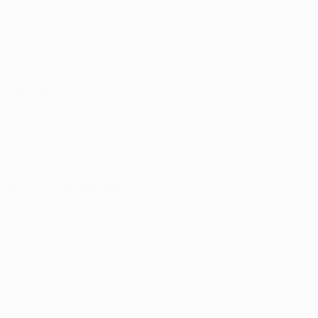
Alter
EM
GT
Cioletti
23
ITA
32
2
5
Pablo Picon
80
ESP
26
-
-
Verteidiger
Alter
EM
T
Kauan
4
BRA
26
2
-
Spiteri
17
MLT
23
2
-
Mittelfeldspieler
Alter
EM
T
Beerman
3
MLT
27
2
-
Rodgers *
5
MLT
20
-
-
Scerri
8
MLT
30
1
-
Varela
10
ESP
30
2
-
Murić
11
CRO