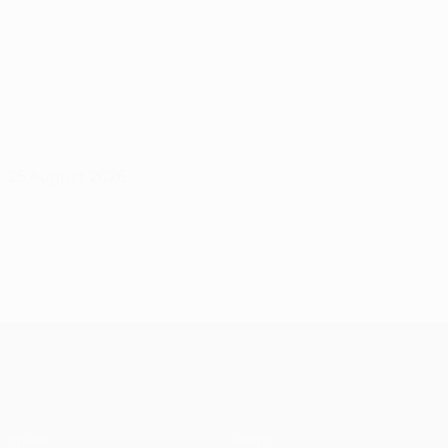
25 August 2026
UEFA Champions League
Spiele
Teams