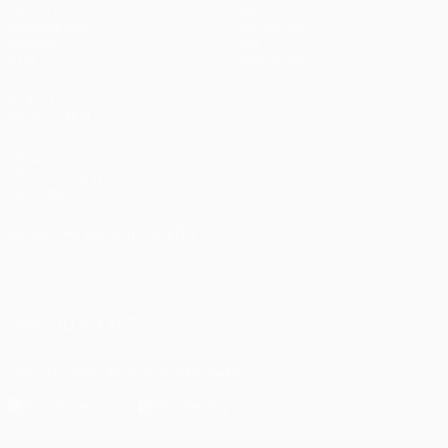
UEFA.tv
News
Auslosungen
Geschichte
Gaming
Über
Stat.
Shop (Klubs)
AUCH
BESUCHEN
UEFA.com
UEFA-Stiftung
für Kinder
SPRACHE &AUML;NDERN
Deutsch
English
Français
Deutsch
Русский
Español
Italiano
Português
العربية
UNS FOLGEN AUF
Die offizielle App herunterladen