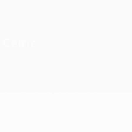
Direkt
zum
Hauptinhalt
Champions League Offiziell
Erhalten
Live-Ergebnisse &amp; Fantasy
UEFA Champions League
1
Celtic FC Spiele UEFA Champions League 2026/27
Celtic
SCO
Überblick
Spiele
Tabelle
Statistiken
Kader
Nationale
Meisterschaft
19 August 2026