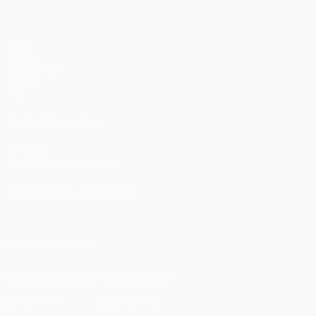
Spiele
UEFA.tv
Auslosungen
Gaming
Stat.
AUCH BESUCHEN
UEFA.com
UEFA-Stiftung für Kinder
SPRACHE &AUML;NDERN
Deutsch
English
Français
Deutsch
Русский
Español
Italiano
UNS FOLGEN AUF
Die offizielle App herunterladen