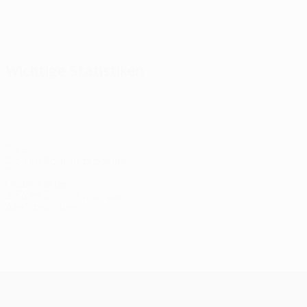
Wichtige Statistiken
7
Tore
2,34 im Schnitt pro Spiel
7
Gelbe Karten
2,34 im Schnitt pro Spiel
Alle Statistiken
Kader
Andersen
Anderson
Arnstad
Badji
Bech
Bogere
Ca
Verteidiger
Mittelfeldspieler
Mittelfeldspieler
Stürmer
Stürmer
Stürmer
Vert
UEFA Champions League