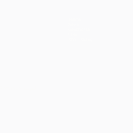
Teams
News
Geschichte
Über
Shop (Klubs)
Português
العربية