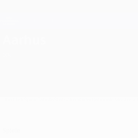
Direkt
zum
Hauptinhalt
Champions League Offiziell
Live-Ergebnisse &amp; Fantasy
UEFA Champions League
AGF Aarhus UEFA Champions League 2026/27
Aarhus
DEN
Überblick
Spiele
Tabelle
Statistiken
Kader
Nationale Meistersc
Spiele