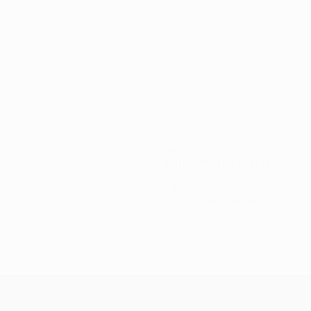
Alle
anzeigen
6
Gegentore
2 im Schnitt pro Spiel
1
Rote Karten
0,34 im Schnitt pro Spiel
mara
Carstensen
Christiansen
Hansen
Jensen-
Jønsson
Jørgens
eidiger
Verteidiger
Torhüter
Torhüter
Mittelfeldspieler
Stürmer
Abbew
Verteidiger