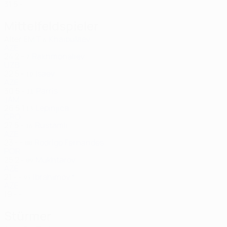
31
5
-
Mittelfeldspieler
Alter
EM
T
Khaibulaev
6
AZE
24
2
-
Rakhmonaliev
7
UZB
22
5
-
Isaev
10
AZE
30
5
-
Parris
11
JAM
26
5
1
Lepinjica
13
CRO
27
5
-
Rustamli
16
AZE
23
-
-
Rodrigo Fernandes
88
POR
25
2
-
Mukhtarov
89
AZE
21
-
-
Ibrahimov *
95
AZE
19
-
-
Stürmer