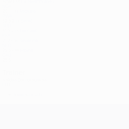
Alter
EM
T
Nwachukwu
8
NGA
20
-
-
Mickels
20
RWA
32
5
2
Simić
21
SRB
31
5
4
Lachaab
23
FRA
21
2
-
Severina
34
NED
25
5
-
Mbina
99
GAB
25
5
-
Trainer
Valdas Dambrauskas
LTU
*
Spieler aus B-Liste
UEFA Champions League