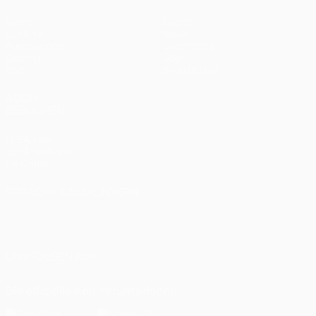
Spiele
Teams
UEFA.tv
News
Auslosungen
Geschichte
Gaming
Über
Stat.
Shop (Klubs)
AUCH
BESUCHEN
UEFA.com
UEFA-Stiftung
für Kinder
SPRACHE &AUML;NDERN
Deutsch
English
Français
Deutsch
Русский
Español
Italiano
Português
العربية
UNS FOLGEN AUF
Die offizielle App herunterladen