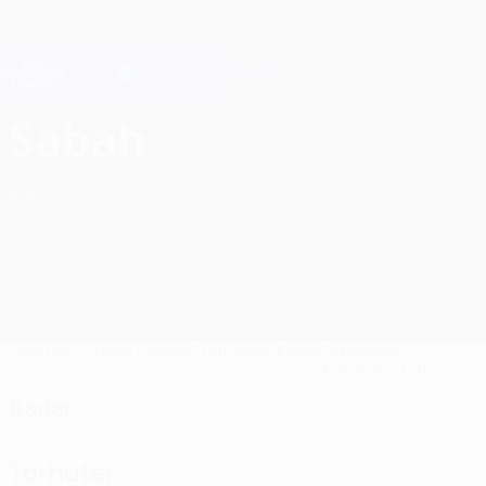
Direkt
zum
Hauptinhalt
Champions League Offiziell
Erhalten
Live-Ergebnisse &amp; Fantasy
UEFA Champions League
Sabah FC Kader UEFA Champions League 2026/27
Sabah
AZE
Überblick
Spiele
Tabelle
Statistiken
Kader
Nationale
Meisterschaft
Kader
Torhüter