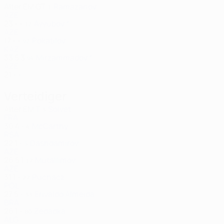
Alter
EM
GT
Ramazanov
1
AZE
23
-
-
Ayyubov *
12
AZE
17
-
-
Pokatilov
92
KAZ
33
5
3
Mirzammadov *
94
AZE
21
-
-
Verteidiger
Alter
EM
T
Solvet
3
FRA
30
4
-
McCarthy
4
RSA
22
1
-
Dashdamirov
5
AZE
26
5
1
Mutallimov
17
AZE
31
1
-
Puchacz
27
POL
27
5
-
Erivaldo Almeida
33
BRA
26
1
-
Zedadka
80
ALG