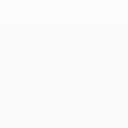
Teams
News
Geschichte
Über
Shop (Klubs)
Português
العربية