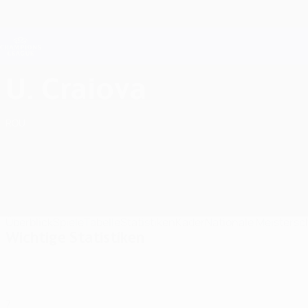
Direkt
zum
Hauptinhalt
Champions League Offiziell
Live-Ergebnisse &amp; Fantasy
UEFA Champions League
Universitatea Craiova Statistiken UEFA Champions League 2026/27
U. Craiova
ROU
Überblick
Spiele
Tabelle
Statistiken
Kader
Nationale Meistersc
Wichtige Statistiken
7