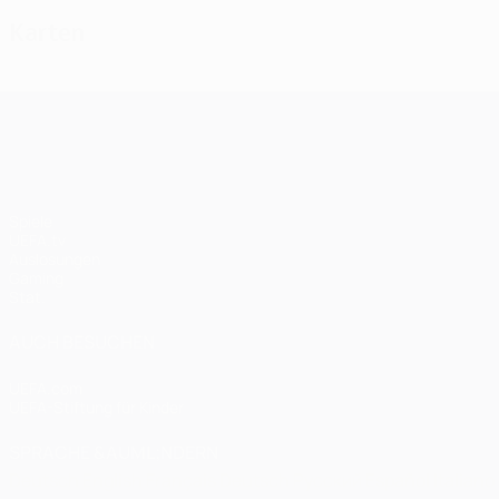
Karten
UEFA Champions League
Spiele
UEFA.tv
Auslosungen
Gaming
Stat.
AUCH BESUCHEN
UEFA.com
UEFA-Stiftung für Kinder
SPRACHE &AUML;NDERN
Deutsch
English
Français
Deutsch
Русский
Español
Italiano