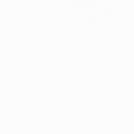
Gegentore
1 im Schnitt pro Spiel
1
Rote Karten
0,25 im Schnitt pro Spiel