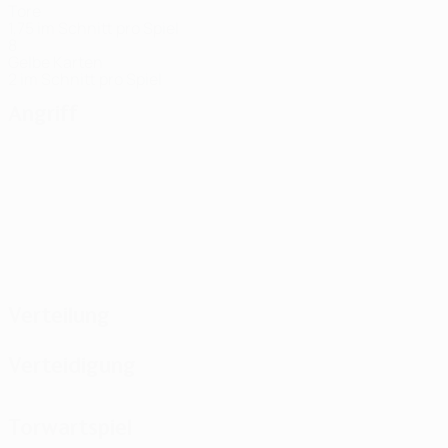
Tore
1,75 im Schnitt pro Spiel
8
Gelbe Karten
2 im Schnitt pro Spiel
Angriff
Verteilung
Verteidigung
Torwartspiel