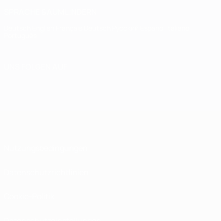
SPRACHE &AUML;NDERN
Deutsch
English
Français
Deutsch
Русский
Español
Italiano
Português
UNS FOLGEN AUF
Nutzungsbedingungen
Datenschutzrichtlinien
Cookie-Politik
Datenschutzeinstellungen