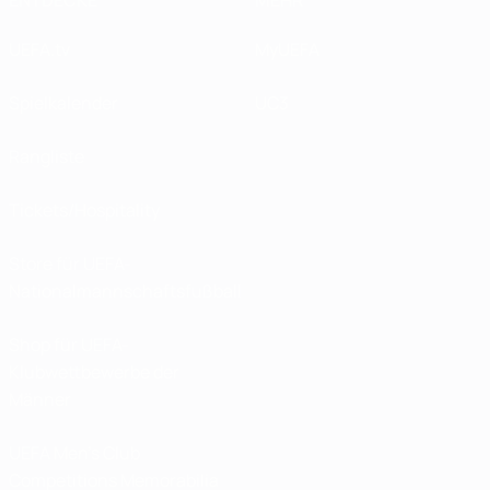
ENTDECKE
MEHR
UEFA.tv
MyUEFA
Spielkalender
UC3
Rangliste
Tickets/Hospitality
Store für UEFA-
Nationalmannschaftsfußball
Shop für UEFA-
Klubwettbewerbe der
Männer
UEFA Men's Club
Competitions Memorabilia