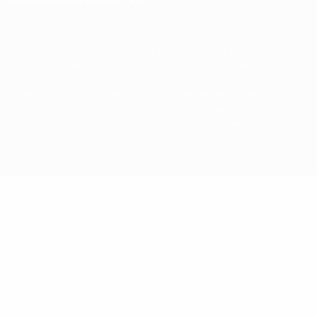
© 1998-2026 UEFA. Alle Rechte vorbehalten
Der Name UEFA, das UEFA-Logo und alle Marken von UEFA-Wettbewerben sind
geschützte Marken und/oder von der UEFA urheberrechtlich geschützt. Sie
dürfen nicht für kommerzielle Zwecke verwendet werden. Mit der Verwendung
von UEFA.com erklären Sie sich mit den Nutzungsbedingungen und der
Datenschutzpolitik für die Website einverstanden.