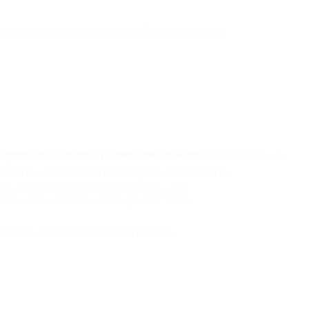
e zur Sensibilisierung der Öffentlichkeit für
in genießen können, müssen wir als Team
 in welcher der frühere Gewinner des Ballon d’Or, Luís
r Reihe von Fußballtricks zeigen, wie einfache
 war bei allen Spielen der Klub- und
n und verantwortlich für den
sich für den Klimaschutz einsetzen.