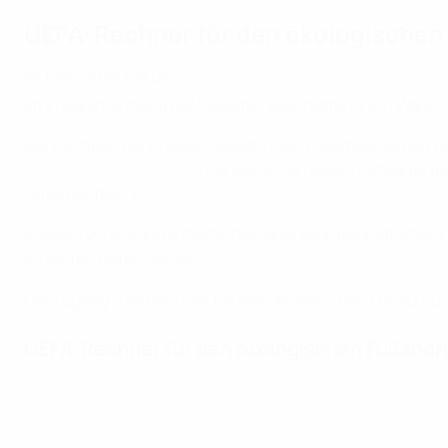
UEFA-Rechner für den ökologischen
Im März 2024 hat die
UEFA den Rechner für den ökologis
im Zusammenhang mit Mobilität, Beschaffung von Waren u
Der Rechner, der in einer zweijährigen Zusammenarbeit mi
Treibhausgasprotokolls
und wurde von einer Drittpartei ge
Unternehmen (
Corporate Sustainability Reporting Directi
Dieses Tool soll als einheitliches, anerkanntes Instrumen
erfassten Daten sorgen.
Um Zugang zum Rechner für den ökologischen Fußabdruck 
UEFA-Rechner für den ökologischen Fußabdr
Anwendungshinweise (PDF, auf Englisch)
Methodik (PDF, auf Englisch)