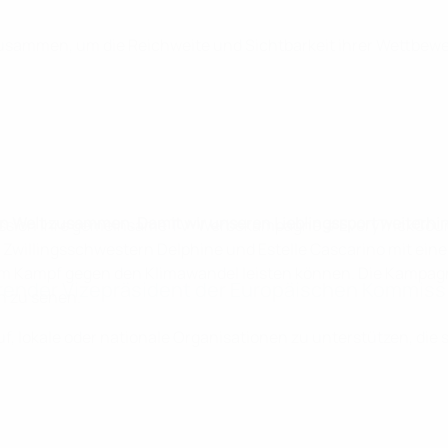
sammen, um die Reichweite und Sichtbarkeit ihrer Wettbewerb
en Welt zusammen. Damit wir unseren Lieblingssport weiterh
ission ihre gemeinsame TV-Werbekampagne #EveryTrickCounts,
en Zwillingsschwestern Delphine und Estelle Cascarino mit eine
m Kampf gegen den Klimawandel leisten können. Die Kampagne
ender Vizepräsident der Europäischen Kommissio
 zu sehen.
uf, lokale oder nationale Organisationen zu unterstützen, die 