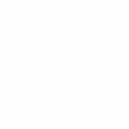
dem alle Akteure im europäischen Fußball CO
-Emissionen
2
, bewerten und entsprechend reagieren können.
anden ist, basiert auf der
Methodik des
ich der Nachhaltigkeitsberichterstattung von
mehr Konsistenz, Transparenz und Vergleichbarkeit der
ch
.