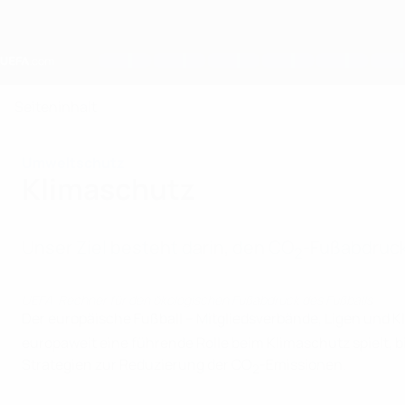
Direkt
zum
Hauptinhalt
Home
Seiteninhalt
Umweltschutz
Klimaschutz
Unser Ziel besteht darin, den CO
-Fußabdruck
2
UEFA-Rechner für den ökologischen Fußabdruck des Fußballs
Der europäische Fußball – Mitgliedsverbände, Ligen und K
europaweit eine führende Rolle beim Klimaschutz spielt,
Strategien zur Reduzierung der CO
-Emissionen.
2