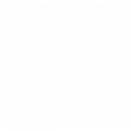
UEFA-Plan zur Reduzierung von CO
-Emissionen
2
Auf dem Weg zum Netto-Null-Ziel verfolgt die UEFA ihren
auf Organisationsebene als auch bei ihren Veranstaltunge
Der im Juni auf den Weg gebrachte Plan legt die Maßnah
Der Plan umfasst vier miteinander verknüpfte Umweltschu
Kreislaufwirtschaft, Nachhaltigkeit der Infrastruktur und
Alle UEFA-Maßnahmen zielen jeweils auf vier spezifische
Einrichtungen, gekaufte Waren und Dienstleistungen sowi
Darüber hinaus skizziert der Plan ein Abrücken von der CO
Flugkraftstoffe und Klimafonds.
Plan zur Senkung von CO2-Emissionen (PDF, auf Englisch