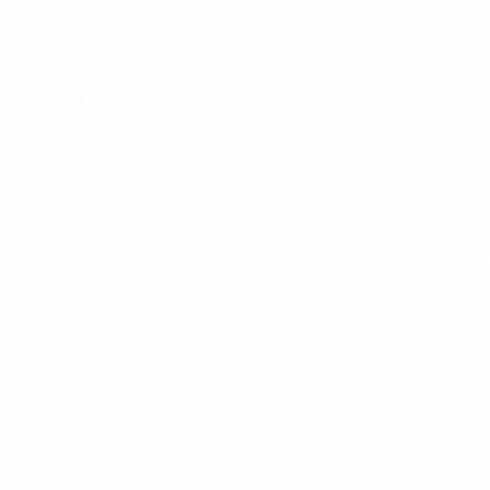
 Reduktionsplan „Road to Zero“, der Maßnahmen zur Messung, 
n vorsieht.
men zur Senkung der CO
-Emissionen der UEFA sowohl auf Org
2
tz-Themenbereiche, die alle Teil der
UEFA-Strategie für nach
 Nachhaltigkeit von Veranstaltungen.
 Bereiche ab und berücksichtigen die gängigen Standards zu
e Logistik.
-Kompensation hin zu Investitionen in Mitigationsmaßnahm
2
)