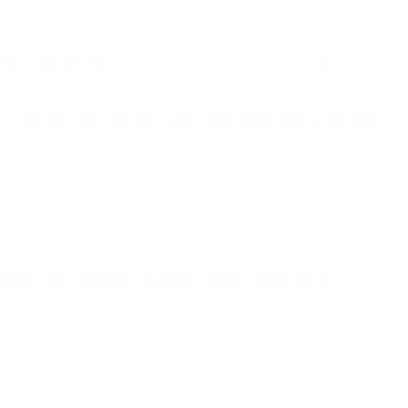
Verringerung und Mitigation ihrer CO
-Emissionen sowohl
2
anisationsebene als auch bei ihren Veranstaltungen dar.
haltigen Fußball 2030
sind: Klimaschutz,
r Messung und Offenlegung von CO
-Emissionen: Mobilität,
2
en entlang der Wertschöpfungskette, nachhaltige