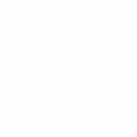
 Fußabdruck des Fußballs
chen Fußabdruck
auf den Weg gebracht – ein Online-Tool, mit 
nd Dienstleistungen, Einrichtungen und Logistik berechnen
t 24 Fußballorganisationen und externen Berater/-innen entst
prüft. Er entspricht den Grundsätzen der Richtlinie hinsichtl
ve, CSRD
) der Europäischen Union.
t zur Messung der CO
-Emissionen im Fußball dienen und für 
2
zu erhalten, kontaktieren Sie bitte
carboncalculator@uefa.
uck des Fußballs: Ressourcen