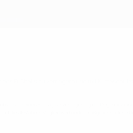
 des Fußballs zu verringern und mit Klimaschu
lubs – kann einen Beitrag zur Verringerung der CO
-Emissione
2
 bietet die UEFA ihren Mitgliedsverbänden maßgeschneiderte