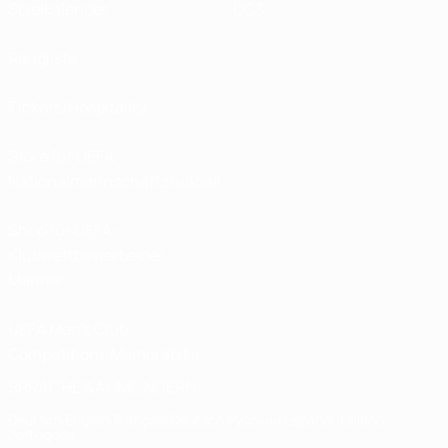
Spielkalender
UC3
Rangliste
Tickets/Hospitality
Store für UEFA-
Nationalmannschaftsfußball
Shop für UEFA-
Klubwettbewerbe der
Männer
UEFA Men's Club
Competitions Memorabilia
SPRACHE &AUML;NDERN
Deutsch
English
Français
Deutsch
Русский
Español
Italiano
Português