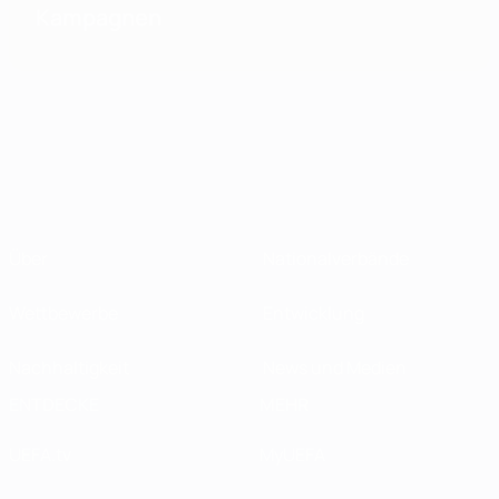
Kampagnen
Über
Nationalverbände
Wettbewerbe
Entwicklung
Nachhaltigkeit
News und Medien
ENTDECKE
MEHR
UEFA.tv
MyUEFA