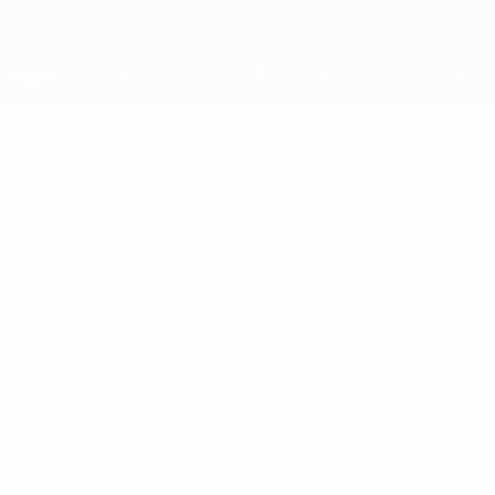
Direkt
zum
Hauptinhalt
UEFA-Regionen-Pokal
LUIS ALBERTO
Luis Alberto Pinto Stat.
PINTO
Aragón
Überblick
Keine Daten für diesen Spieler vorhanden