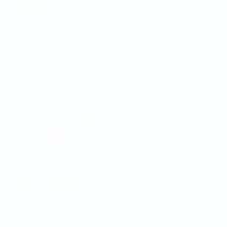
Auslosungen
News
Gruppen
Geschichte
Stat.
Über
SEITEN IM
UEFA-
NETZWERK
UEFA.com
UEFA-Stiftung
für Kinder
SPRACHE &AUML;NDERN
Deutsch
English
Français
Deutsch
Русский
Español
Italiano
Português
Datenschutz
Nutzungsbedingungen
Cookie-Politik
Datenschutzeinstellungen