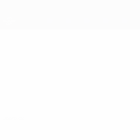
Direkt
zum
Hauptinhalt
UEFA-Regionen-Pokal
ANDREI
Andrei Kinakh Stat.
KINAKH
Ivatsevichi-Duss
Überblick