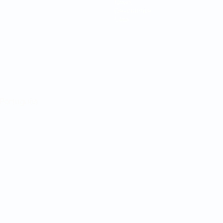
News
Geschichte
Über
Português