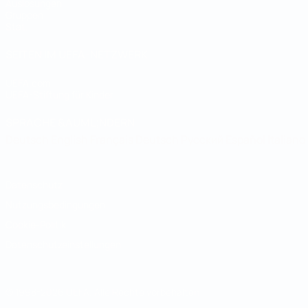
Auslosungen
Gruppen
Stat.
SEITEN IM UEFA-NETZWERK
UEFA.com
UEFA-Stiftung für Kinder
SPRACHE &AUML;NDERN
Deutsch
English
Français
Deutsch
Русский
Español
Italiano
Datenschutz
Nutzungsbedingungen
Cookie-Politik
Datenschutzeinstellungen
© 1998-2026 UEFA. Alle Rechte vorbehalten