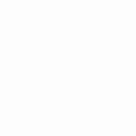
Auslosungen
News
Gruppen
Geschichte
Stat.
Über
SEITEN IM
UEFA-
NETZWERK
UEFA.com
UEFA-Stiftung
für Kinder
SPRACHE &AUML;NDERN
Deutsch
English
Français
Deutsch
Русский
Español
Italiano
Português
Datenschutz
Nutzungsbedingungen
Cookie-Politik
Datenschutzeinstellungen