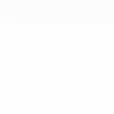
Direkt
zum
Hauptinhalt
UEFA-Regionen-Pokal
ANDREI
Andrei Stegariov Stat.
STEGARIOV
Asociația Raională de Fotbal Anenii Noi
Überblick
Keine Daten für diesen Spieler vorhanden