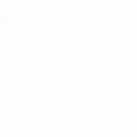
Direkt
zum
Hauptinhalt
UEFA-Regionen-Pokal
LUKÁŠ
Lukáš Remeň Stat.
REMEŇ
West Slovakia
Überblick
Keine Daten für diesen Spieler vorhanden