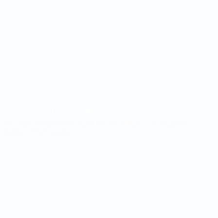
Auslosungen
News
Gruppen
Geschichte
Stat.
Über
SEITEN IM
UEFA-
NETZWERK
UEFA.com
UEFA-Stiftung
für Kinder
SPRACHE &AUML;NDERN
Deutsch
English
Français
Deutsch
Русский
Español
Italiano
Português
Datenschutz
Nutzungsbedingungen
Cookie-Politik
Datenschutzeinstellungen