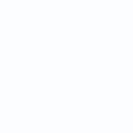
Auslosungen
News
Gruppen
Geschichte
Stat.
Über
SEITEN IM
UEFA-
NETZWERK
UEFA.com
UEFA-Stiftung
für Kinder
SPRACHE &AUML;NDERN
Deutsch
English
Français
Deutsch
Русский
Español
Italiano
Português
Datenschutz
Nutzungsbedingungen
Cookie-Politik
Datenschutzeinstellungen