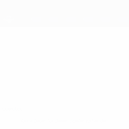
Direkt
zum
Hauptinhalt
UEFA-Regionen-Pokal
HRISTIJAN
Hristijan Krklinski Stat.
KRKLINSKI
North Macedonia
Überblick
Keine Daten für diesen Spieler vorhanden