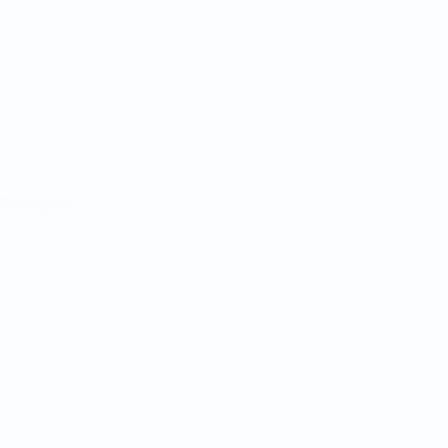
News
Geschichte
Über
Português