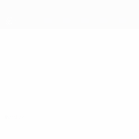
Direkt
zum
Hauptinhalt
UEFA-Regionen-Pokal
KARL RICHARD
Karl Richard Esvald Stat.
ESVALD
Saue
Überblick