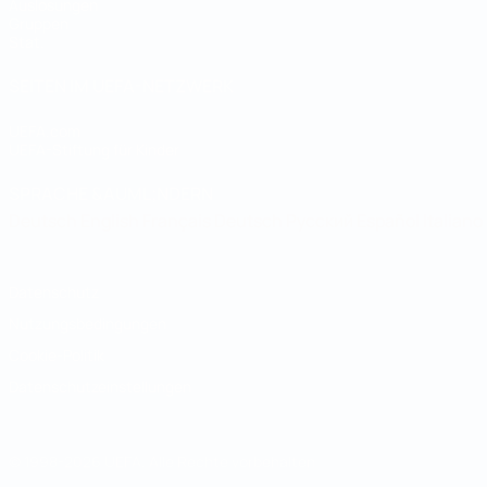
Auslosungen
Gruppen
Stat.
SEITEN IM UEFA-NETZWERK
UEFA.com
UEFA-Stiftung für Kinder
SPRACHE &AUML;NDERN
Deutsch
English
Français
Deutsch
Русский
Español
Italiano
Datenschutz
Nutzungsbedingungen
Cookie-Politik
Datenschutzeinstellungen
© 1998-2026 UEFA. Alle Rechte vorbehalten