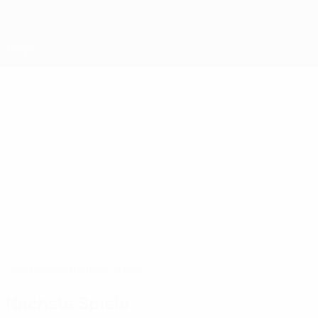
Direkt
zum
Hauptinhalt
UEFA-Regionen-Pokal
DAVIT
Davit Arakelyan Stat. 2026/27
ARAKELYAN
Cilicia
Überblick
Statistiken
Spiele
Nächste Spiele