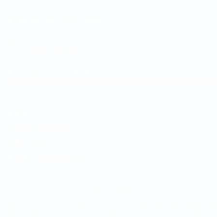
Stat.
SEITEN IM UEFA-NETZWERK
UEFA.com
UEFA-Stiftung für Kinder
SPRACHE &AUML;NDERN
Deutsch
English
Français
Deutsch
Русский
Español
Italiano
Datenschutz
Nutzungsbedingungen
Cookie-Politik
Datenschutzeinstellungen
© 1998-2026 UEFA. Alle Rechte vorbehalten
Der Name UEFA, das UEFA-Logo und alle Marken von UEFA-Wettbewerb
werden. Mit der Verwendung von UEFA.com erklären Sie sich mit den