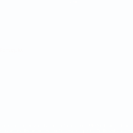
Über
Português
en sind geschützte Marken und/oder von der UEFA urheberrechtlich g
 Nutzungsbedingungen und der Datenschutzpolitik für die Website ein