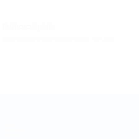
Frühere Spiele
UEFA-Regionen-Pokal
Sa 20 Juni 2026
· Vorrunde
UEFA-Regionen-Pokal
Spiele
Auslosungen
Gruppen