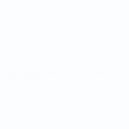
Auslosungen
News
Gruppen
Geschichte
Stat.
Über
SEITEN IM
UEFA-
NETZWERK
UEFA.com
UEFA-Stiftung
für Kinder
SPRACHE &AUML;NDERN
Deutsch
English
Français
Deutsch
Русский
Español
Italiano
Português
Datenschutz
Nutzungsbedingungen
Cookie-Politik
Datenschutzeinstellungen