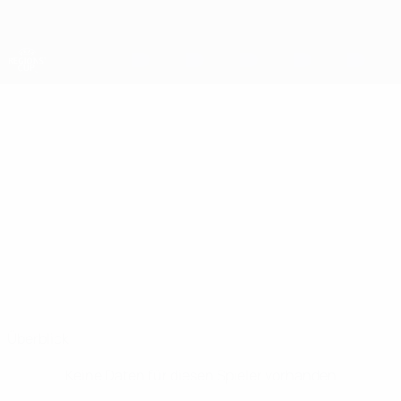
Direkt
zum
Hauptinhalt
UEFA-Regionen-Pokal
ERNES
Ernes Hasanović Stat.
HASANOVIĆ
Tuzla
Überblick
Keine Daten für diesen Spieler vorhanden