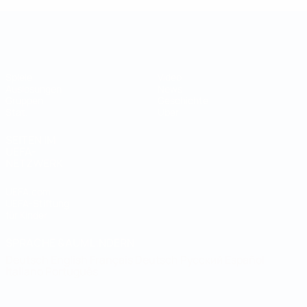
UEFA-Regionen-Pokal
Spiele
Video
Auslosungen
News
Gruppen
Geschichte
Stat.
Über
SEITEN IM
UEFA-
NETZWERK
UEFA.com
UEFA-Stiftung
für Kinder
SPRACHE &AUML;NDERN
Deutsch
English
Français
Deutsch
Русский
Español
Italiano
Português