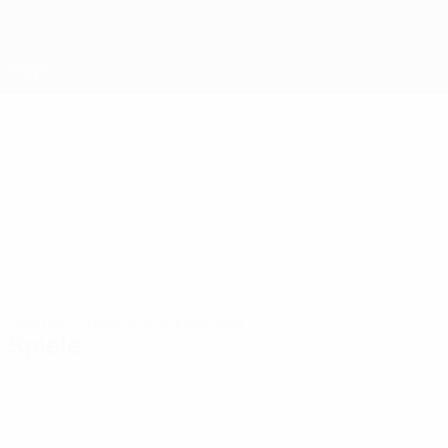
Direkt
zum
Hauptinhalt
UEFA-Regionen-Pokal
SI physical culture
SI physical culture and health centre of Uzda Region UEFA-Regionen-Pokal 2026/27
and health centre
of Uzda Region
BLR
Überblick
Spiele
Statistiken
Kader
Spiele