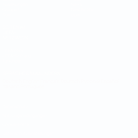
Auslosungen
News
Gruppen
Geschichte
Stat.
Über
SEITEN IM
UEFA-
NETZWERK
UEFA.com
UEFA-Stiftung
für Kinder
SPRACHE &AUML;NDERN
Deutsch
English
Français
Deutsch
Русский
Español
Italiano
Português
Datenschutz
Nutzungsbedingungen
Cookie-Politik
Datenschutzeinstellungen