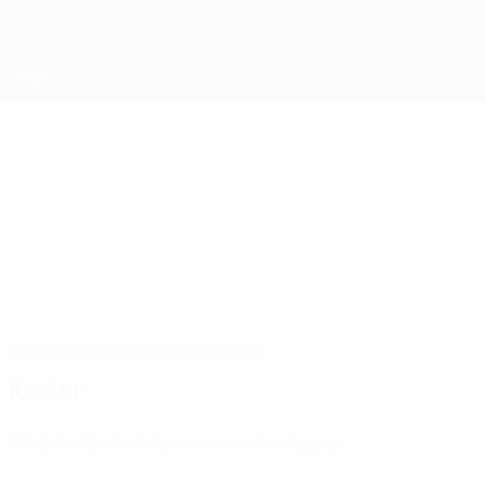
Direkt
zum
Hauptinhalt
UEFA-Regionen-Pokal
Ironi Nesher
Ironi Nesher UEFA-Regionen-Pokal 2026/27
ISR
Überblick
Spiele
Statistiken
Kader
Kader
Offizielle Spielerliste noch nicht verfügbar