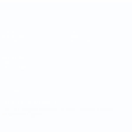
UEFA-Regionen-Pokal
Spiele
Video
Auslosungen
News
Gruppen
Geschichte
Stat.
Über
SEITEN IM
UEFA-
NETZWERK
UEFA.com
UEFA-Stiftung
für Kinder
SPRACHE &AUML;NDERN
Deutsch
English
Français
Deutsch
Русский
Español
Italiano
Português