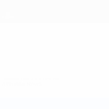
Direkt
zum
Hauptinhalt
UEFA-Regionen-Pokal
Vaud
Association Cantonale Vaudoise de Footba UEFA-Regionen-Pokal 2026/27
SUI
Überblick
Spiele
Statistiken
Kader
Aktuelle News
UEFA-Regionen-Pokal