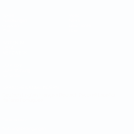
Spiele
Video
Auslosungen
News
Gruppen
Geschichte
Stat.
Über
SEITEN IM
UEFA-
NETZWERK
UEFA.com
UEFA-Stiftung
für Kinder
SPRACHE &AUML;NDERN
Deutsch
English
Français
Deutsch
Русский
Español
Italiano
Português
Datenschutz
Nutzungsbedingungen